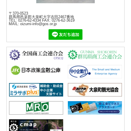
新着情報更新
ぐんま賃上げ促進支援金のご案内
〒370-0523
2026-06-22
群馬県邑楽郡大泉町大字吉田2467番地
TEL: 0276-62-4334
FAX: 0276-62-3619
新着情報更新
MAIL: oizumi-info@gos.or.jp
小規模事業者持続化補助金＜一般型＞第２０回公募のご案内
2026-06-22
新着情報更新
小規模事業者持続化補助金＜創業型＞第４回公募のご案内
2026-06-15
しるべ更新
第128号 (2026[R08]年6月10日発行)
2026-06-09
新着情報更新
【令和９年４月採用】商工会「経営支援員」採用試験実施のお知
らせ
2026-06-08
新着情報更新
2026年 大泉スタンプわくわくビッグチャンスのご案内
2026-06-01
大泉スタンプ加盟店更新
富士ドライ
2026-02-02