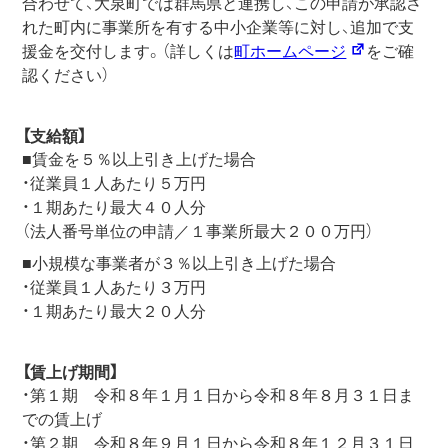
合わせて、大泉町では群馬県と連携し、この申請が承認さ
れた町内に事業所を有する中小企業等に対し、追加で支
援金を交付します。（詳しくは
町ホームページ
をご確
認ください）
【支給額】
■賃金を５％以上引き上げた場合
・従業員１人あたり５万円
・１期あたり最大４０人分
（法人番号単位の申請／１事業所最大２００万円）
■小規模な事業者が３％以上引き上げた場合
・従業員１人あたり３万円
・１期あたり最大２０人分
【賃上げ期間】
・第１期 令和８年１月１日から令和８年８月３１日ま
での賃上げ
・第２期 令和８年９月１日から令和８年１２月３１日