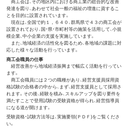
商工会は、その地区内における商工業の総合的な改善
発達を図り、あわせて社会一般の福祉の増進に資するこ
とを目的に設置されています。
現在は、全国で約１，６４０、群馬県で４３の商工会が
設置されており、国・県・市町村等の施策を活用して、小規
模企業、中小企業の支援を実施しています。
また、地域経済の活性化を図るため、各地域の課題に対
応した様々な活動を行っています。
商工会職員の仕事
経営改善から地域経済振興まで幅広く活動を行ってい
ます。
商工会職員には２つの職種があり、経営支援員採用資
格試験の合格者の中から、まず、経営支援員として採用さ
れます。その後、経験を積み、スキルアップを図り要件を
満たすことで登用試験の受験資格が得られ、経営指導員
になる道が開けます。
受験資格・試験方法等は、実施要領(ＰＤＦ)をご覧くださ
い。