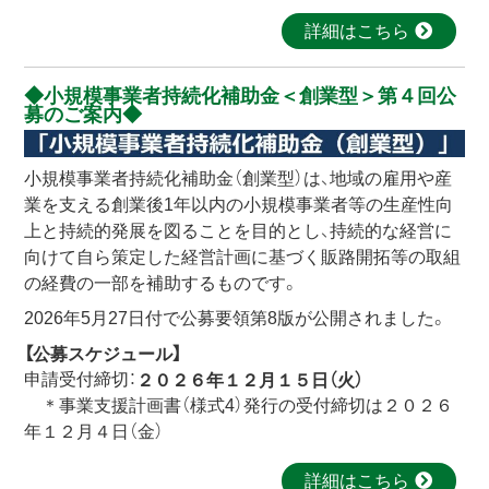
詳細はこちら
小規模事業者持続化補助金＜創業型＞第４回公
募のご案内
小規模事業者持続化補助金（創業型）は、地域の雇用や産
業を支える創業後1年以内の小規模事業者等の生産性向
上と持続的発展を図ることを目的とし、持続的な経営に
向けて自ら策定した経営計画に基づく販路開拓等の取組
の経費の一部を補助するものです。
2026年5月27日付で公募要領第8版が公開されました。
【公募スケジュール】
申請受付締切：
２０２６年１２月１５日（火）
＊事業支援計画書（様式4）発行の受付締切は２０２６
年１２月４日（金）
詳細はこちら