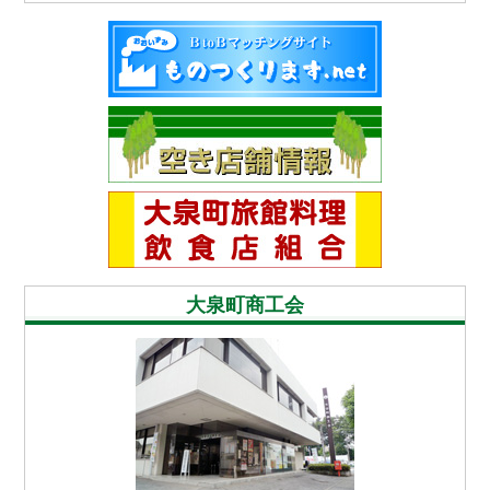
2026-07-15
旅館料理飲食店組合更新
NEW GURAS
2026-07-15
旅館料理飲食店組合更新
MINA NHAT QUAN
2026-07-15
旅館料理飲食店組合更新
RECANTO BRASIL
2026-07-15
旅館料理飲食店組合更新
BABB BAAN BAAN
2026-07-15
大泉町商工会
新着情報更新
「ぐんま創業スクール２０２６」の開催について
2026-07-07
新着情報更新
庁舎移転記念イベントの開催について
2026-07-02
新着情報更新
第54回大泉まつりポスター社名掲載募集について
2026-06-24