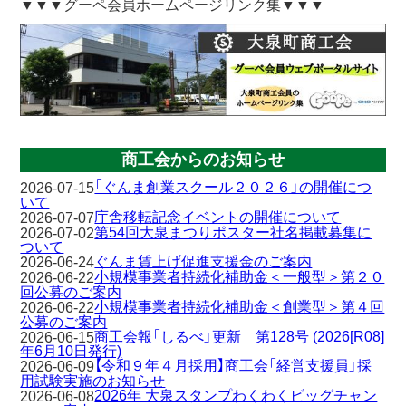
▼▼▼グーペ会員ホームページリンク集▼▼▼
商工会からのお知らせ
「ぐんま創業スクール２０２６」の開催につ
2026-07-15
いて
庁舎移転記念イベントの開催について
2026-07-07
第54回大泉まつりポスター社名掲載募集に
2026-07-02
ついて
ぐんま賃上げ促進支援金のご案内
2026-06-24
小規模事業者持続化補助金＜一般型＞第２０
2026-06-22
回公募のご案内
小規模事業者持続化補助金＜創業型＞第４回
2026-06-22
公募のご案内
商工会報「しるべ」更新 第128号 (2026[R08]
2026-06-15
年6月10日発行)
【令和９年４月採用】商工会「経営支援員」採
2026-06-09
用試験実施のお知らせ
2026年 大泉スタンプわくわくビッグチャン
2026-06-08