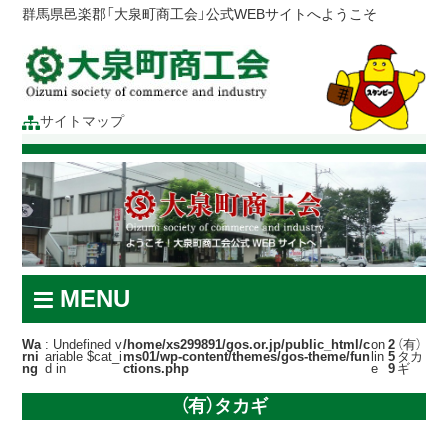
群馬県邑楽郡「大泉町商工会」公式WEBサイトへようこそ
サイトマップ
MENU
Wa
: Undefined v
/home/xs299891/gos.or.jp/public_html/c
on
2
（有）
rni
ariable $cat_i
ms01/wp-content/themes/gos-theme/fun
lin
5
タカ
ng
d in
ctions.php
e
9
ギ
（有）タカギ