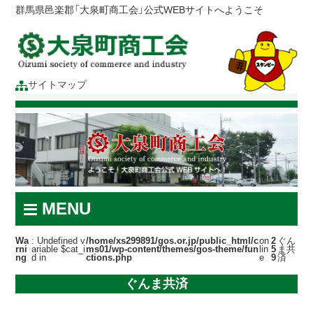
群馬県邑楽郡「大泉町商工会」公式WEBサイトへようこそ
サイトマップ
MENU
Wa
: Undefined v
/home/xs299891/gos.or.jp/public_html/c
on
2
ぐん
rni
ariable $cat_i
ms01/wp-content/themes/gos-theme/fun
lin
5
ま共
ng
d in
ctions.php
e
9
済
ぐんま共済